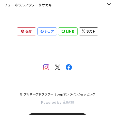
プリザーブドフラワーアレンジメント
フューネラルフラワー＆サカキ
ガラスドームアレンジメント
プリザーブド仏花
保存
シェア
LINE
ポスト
花器付き
フラワーリース＆ブーケ
お供えアレンジメント
ガラスドームアレンジメント
ハーバリウム＆ディヒューザー
お供えハーバリウム
クリアドームアレンジメント
ハンドメイドキット
プリザーブド榊
お供えフレーム
フラワーアレンジメント
CT触媒加工
CT触媒加工仏花
© プリザーブドフラワー Soupオンラインショッピング
インテリアグリーン
季節・暦
Powered by
ディヒューザー