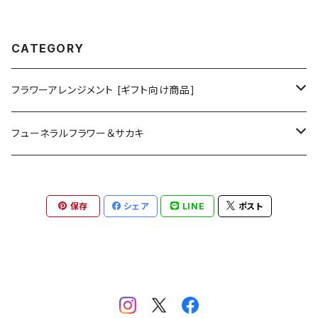
CATEGORY
フラワーアレンジメント [ギフト向け商品]
プリザーブドフラワーアレンジメント
フューネラルフラワー＆サカキ
ガラスドームアレンジメント
プリザーブド仏花
保存
シェア
LINE
ポスト
花器付き
フラワーリース＆ブーケ
お供えアレンジメント
ガラスドームアレンジメント
ハーバリウム＆ディヒューザー
お供えハーバリウム
クリアドームアレンジメント
ハンドメイドキット
プリザーブド榊