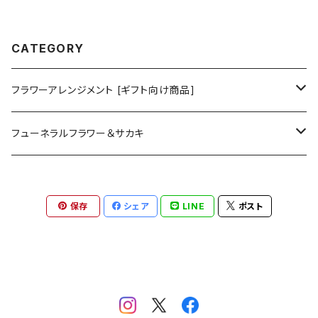
CATEGORY
フラワーアレンジメント [ギフト向け商品]
プリザーブドフラワーアレンジメント
フューネラルフラワー＆サカキ
ガラスドームアレンジメント
プリザーブド仏花
保存
シェア
LINE
ポスト
花器付き
フラワーリース＆ブーケ
お供えアレンジメント
ガラスドームアレンジメント
ハーバリウム＆ディヒューザー
お供えハーバリウム
クリアドームアレンジメント
ハンドメイドキット
プリザーブド榊