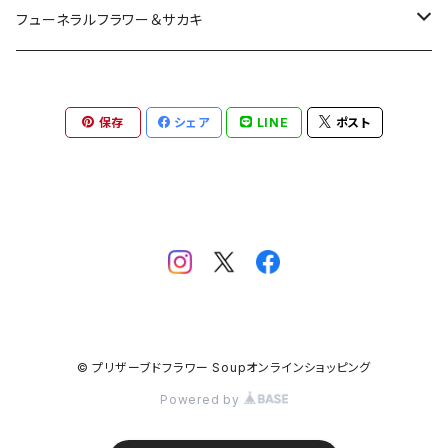
プリザーブドフラワーアレンジメント
フューネラルフラワー＆サカキ
ガラスドームアレンジメント
プリザーブド仏花
保存
シェア
LINE
ポスト
花器付き
フラワーリース＆ブーケ
お供えアレンジメント
ガラスドームアレンジメント
ハーバリウム＆ディヒューザー
お供えハーバリウム
クリアドームアレンジメント
ハンドメイドキット
プリザーブド榊
お供えフレーム
フラワーアレンジメント
CT触媒加工
CT触媒加工仏花
© プリザーブドフラワー Soupオンラインショッピング
インテリアグリーン
季節・暦
Powered by
ディヒューザー