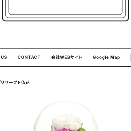
 US
CONTACT
会社WEBサイト
Google Map
プリザーブド仏花