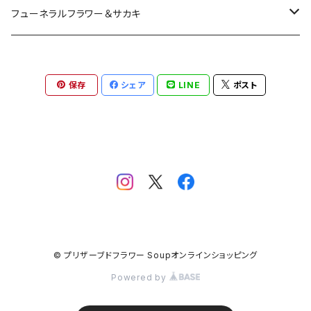
プリザーブドフラワーアレンジメント
フューネラルフラワー＆サカキ
ガラスドームアレンジメント
プリザーブド仏花
保存
シェア
LINE
ポスト
花器付き
フラワーリース＆ブーケ
お供えアレンジメント
ガラスドームアレンジメント
ハーバリウム＆ディヒューザー
お供えハーバリウム
クリアドームアレンジメント
ハンドメイドキット
プリザーブド榊
お供えフレーム
フラワーアレンジメント
CT触媒加工
CT触媒加工仏花
© プリザーブドフラワー Soupオンラインショッピング
インテリアグリーン
季節・暦
Powered by
ディヒューザー