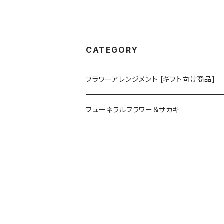
CATEGORY
フラワーアレンジメント [ギフト向け商品]
プリザーブドフラワーアレンジメント
フューネラルフラワー＆サカキ
ガラスドームアレンジメント
プリザーブド仏花
花器付き
フラワーリース＆ブーケ
お供えアレンジメント
ガラスドームアレンジメント
ハーバリウム＆ディヒューザー
お供えハーバリウム