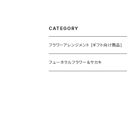
CATEGORY
フラワーアレンジメント [ギフト向け商品]
プリザーブドフラワーアレンジメント
フューネラルフラワー＆サカキ
ガラスドームアレンジメント
プリザーブド仏花
花器付き
フラワーリース＆ブーケ
お供えアレンジメント
ガラスドームアレンジメント
ハーバリウム＆ディヒューザー
お供えハーバリウム