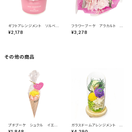
ギフトアレンジメント ソルベ
フラワーブーケ アラカルト ピ
ピンク HB35020
ンク B38720
¥2,178
¥3,278
その他の商品
プチブーケ シュクル イエロ
ガラスドームアレンジメント 日
ー B37930
菜乃（ひなの)グリーン C363
¥1,848
¥4,290