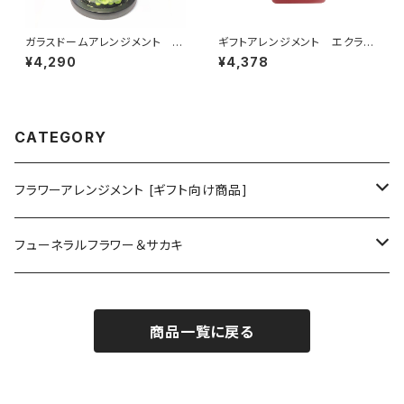
ガラスドームアレンジメント
ギフトアレンジメント エクラ
菜々緒（ななお)ホワイト C36
ン レッド HB34610
¥4,290
¥4,378
400
CATEGORY
フラワーアレンジメント [ギフト向け商品]
プリザーブドフラワーアレンジメント
フューネラルフラワー＆サカキ
ガラスドームアレンジメント
プリザーブド仏花
商品一覧に戻る
花器付き
フラワーリース＆ブーケ
お供えアレンジメント