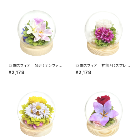
四季スフィア 師走（デンファ
四季スフィア 神無月（スプレー
レ） C38312
マム） C38311
¥2,178
¥2,178