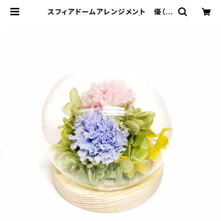
スフィアドームアレンジメント 優（ゆ
う)ﾋﾟﾝｸ+ﾌﾞﾙｰ C37125 | プリザー
ブドフラワー Soupオンラインショッ
ピング