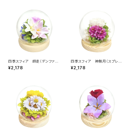
四季スフィア 師走（デンファ
四季スフィア 神無月（スプレー
レ） C38312
マム） C38311
¥2,178
¥2,178