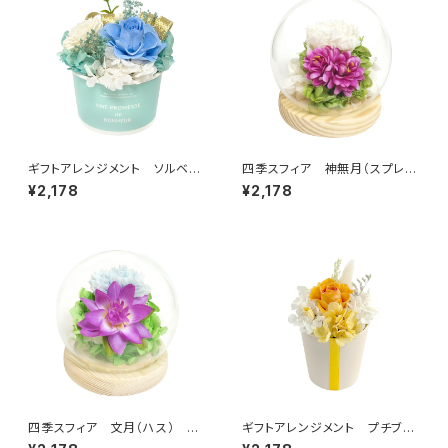
ギフトアレンジメント ソルベ
四季スフィア 神無月（スプレー
ブルー HB35050
マム） C38311
¥2,178
¥2,178
四季スフィア 文月（ハス） C3
ギフトアレンジメント プチブー
8307
ケ オレンジ HB34935