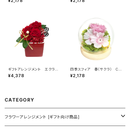
¥2,178
¥2,178
ギフトアレンジメント エクラ
四季スフィア 春（サクラ） C3
ン レッド HB34610
8201
¥4,378
¥2,178
CATEGORY
フラワーアレンジメント [ギフト向け商品]