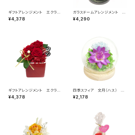
ギフトアレンジメント エクラ
ガラスドームアレンジメント
ン イエロー HB34630
菜々緒（ななお)ホワイト C36
¥4,378
¥4,290
400
ギフトアレンジメント エクラ
四季スフィア 文月（ハス） C3
ン レッド HB34610
8307
¥4,378
¥2,178