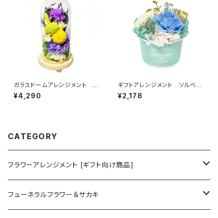
ガラスドームアレンジメント
ギフトアレンジメント ソルベ
日々華（ひびか)パープル C36
ブルー HB35050
¥4,290
¥2,178
360
CATEGORY
フラワーアレンジメント [ギフト向け商品]
プリザーブドフラワーアレンジメント
フューネラルフラワー＆サカキ