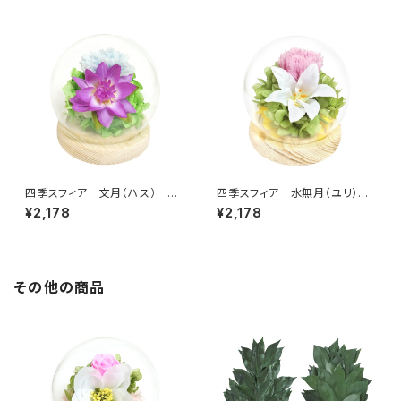
四季スフィア 文月（ハス） C3
四季スフィア 水無月（ユリ）
8307
C38306
¥2,178
¥2,178
その他の商品