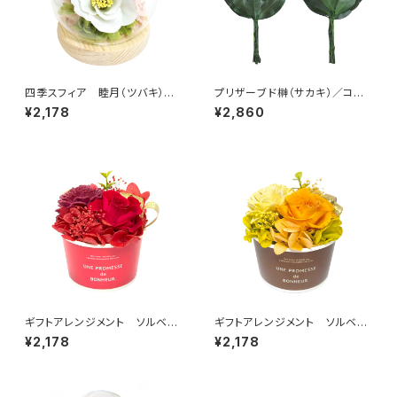
四季スフィア 睦月（ツバキ）
プリザーブド榊（サカキ）／コン
C38301
パクト榊一対 SC-80856
¥2,178
¥2,860
ギフトアレンジメント ソルベ
ギフトアレンジメント ソルベ
レッド HB35010
オレンジ HB35035
¥2,178
¥2,178