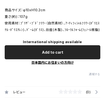
商品サイズ：φ10xH10.2cm
重さ(約)：107g
使用素材：ﾌﾟﾘｻﾞｰﾌﾞﾄﾞﾌﾗﾜｰ（自然素材）、ｱｰﾃｨﾌｨｼｬﾙﾌﾗﾜｰ(ﾎﾟﾘｴｽ
ﾃﾙ･ﾎﾟﾘｴﾁﾚﾝ)、ﾄﾞｰﾑ(ｶﾞﾗｽ)、台座(木製)、ﾌﾛｰﾗﾙﾌｫｰﾑ(ﾌｪﾉｰﾙ樹脂)
International shipping available
Add to cart
日本国内にお住まいの方向け
通報する
レビュー
(0)