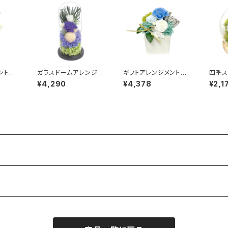
メント
ガラスドームアレンジメ
ギフトアレンジメント
四季ス
レン
ント 紗和（さわ） C2
エクラン ブルー HB
ラ） C
¥4,290
¥4,378
¥2,1
9360
34650