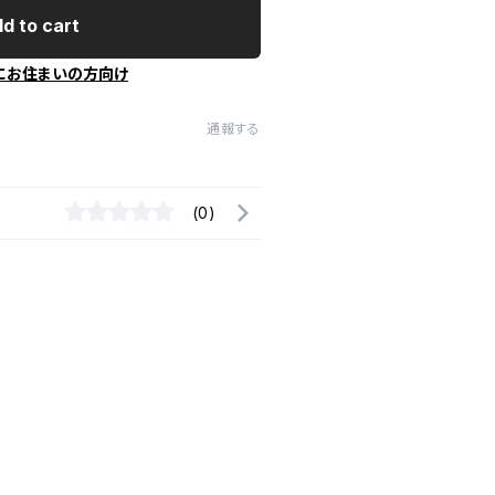
d to cart
にお住まいの方向け
通報する
(0)