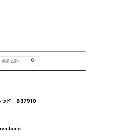
ッド B37910
available