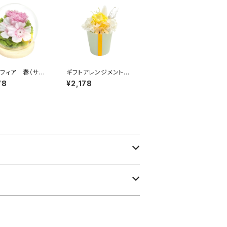
フィア 春（サク
ギフトアレンジメント
38201
プチブーケ イエロ
78
¥2,178
ー HB34930