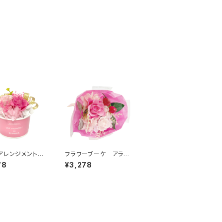
トアレンジメント
フラワーブーケ アラカ
 ピンク HB35
ルト ピンク B3872
78
¥3,278
0