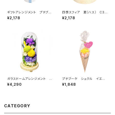
ギフトアレンジメント プチブー
四季スフィア 夏（ハス） C38
ケ ブルー HB34950
202
¥2,178
¥2,178
ガラスドームアレンジメント
プチブーケ シュクル イエロ
日々華（ひびか)パープル C36
ー B37930
¥4,290
¥1,848
360
CATEGORY