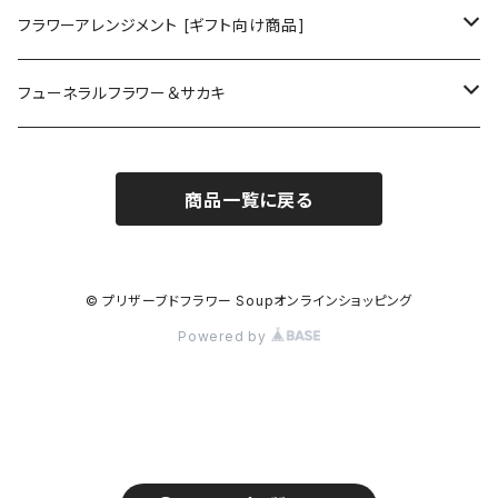
フラワーアレンジメント [ギフト向け商品]
プリザーブドフラワーアレンジメント
フューネラルフラワー＆サカキ
ガラスドームアレンジメント
プリザーブド仏花
商品一覧に戻る
花器付き
フラワーリース＆ブーケ
お供えアレンジメント
ガラスドームアレンジメント
ハーバリウム＆ディヒューザー
お供えハーバリウム
© プリザーブドフラワー Soupオンラインショッピング
Powered by
クリアドームアレンジメント
ハンドメイドキット
プリザーブド榊
お供えフレーム
フラワーアレンジメント
CT触媒加工
CT触媒加工仏花
インテリアグリーン