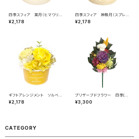
四季スフィア 葉月（ヒマワリ）
四季スフィア 神無月（スプレー
C38308
マム） C38311
¥2,178
¥2,178
ギフトアレンジメント ソルベ
プリザーブドフラワー 四季(暦)
イエロー HB35030
仏花 師走S C37512S
¥2,178
¥3,300
CATEGORY